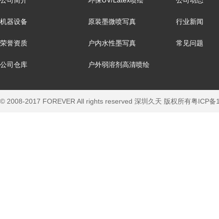
公司简介
环保UV/Latex喷绘
公司动态
机器设备
原装墨微喷写真
行业新闻
荣誉资质
户内水性墨写真
常见问题
公司仓库
户外弱溶剂高清喷绘
© 2008-2017 FOREVER All rights reserved 深圳久天 版权所有
粤ICP备1