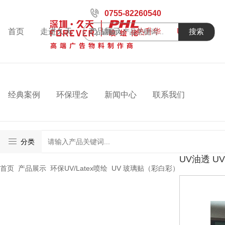
0755-82260540
首页
走进久天
产品展示
热升华
UV喷绘
搜索
经典案例
环保理念
新闻中心
联系我们
分类
UV油透 U
首页
>
产品展示
>
环保UV/Latex喷绘
>
UV 玻璃贴（彩白彩）