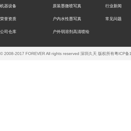
机器设备
原装墨微喷写真
行业新闻
荣誉资质
户内水性墨写真
常见问题
公司仓库
户外弱溶剂高清喷绘
© 2008-2017 FOREVER All rights reserved 深圳久天 版权所有
粤ICP备1