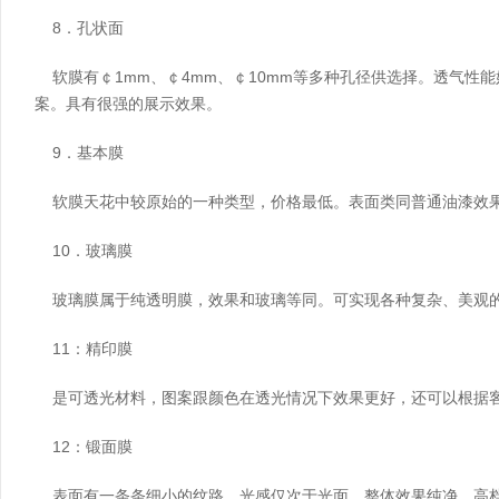
8．孔状面
软膜有￠1mm、￠4mm、￠10mm等多种孔径供选择。透气性
案。具有很强的展示效果。
9．基本膜
软膜天花中较原始的一种类型，价格最低。表面类同普通油漆效
10．玻璃膜
玻璃膜属于纯透明膜，效果和玻璃等同。可实现各种复杂、美观
11：精印膜
是可透光材料，图案跟颜色在透光情况下效果更好，还可以根据客
12：锻面膜
表面有一条条细小的纹路，光感仅次于光面，整体效果纯净，高