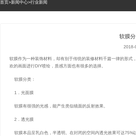
首页
>
新闻中心
>
行业新闻
软膜分
2018-
软膜作为一种装饰材料，却有别于传统的装修材料千篇一律的形式
欢的画面进行DIY喷绘，质感方面也有很多的选择。
软膜分类：
1．光面膜
软膜有很强的光感，能产生类似镜面的反射效果。
2．透光膜
软膜本品呈乳白色，半透明。在封闭的空间内透光效果可达75%