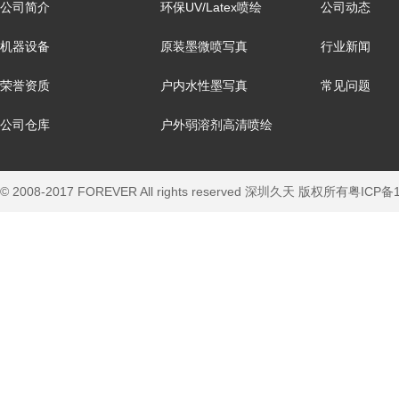
公司简介
环保UV/Latex喷绘
公司动态
机器设备
原装墨微喷写真
行业新闻
荣誉资质
户内水性墨写真
常见问题
公司仓库
户外弱溶剂高清喷绘
© 2008-2017 FOREVER All rights reserved 深圳久天 版权所有
粤ICP备1