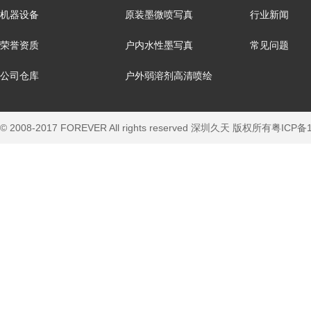
机器设备
原装墨微喷写真
行业新闻
荣誉资质
户内水性墨写真
常见问题
公司仓库
户外弱溶剂高清喷绘
© 2008-2017 FOREVER All rights reserved 深圳久天 版权所有
粤ICP备1