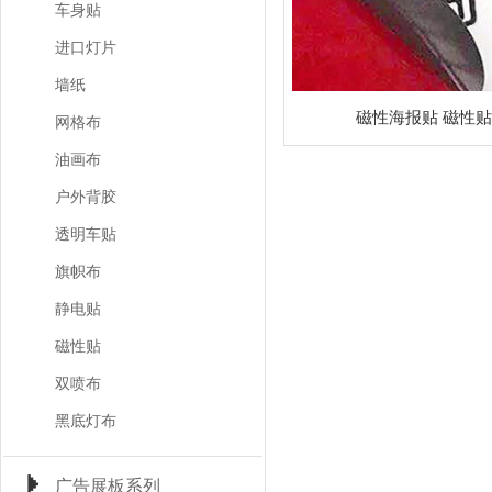
车身贴
进口灯片
墙纸
磁性海报贴 磁性贴
网格布
油画布
户外背胶
透明车贴
旗帜布
静电贴
磁性贴
双喷布
黑底灯布
广告展板系列