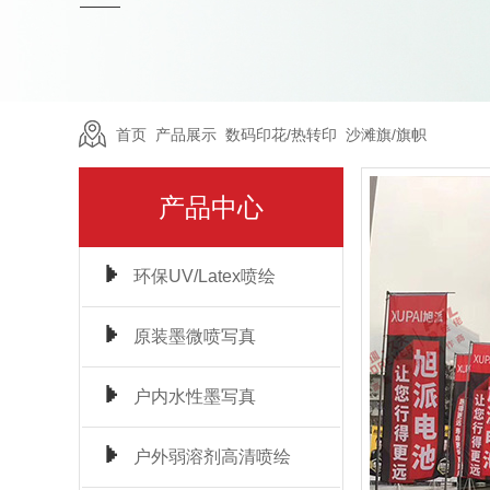
首页
>
产品展示
>
数码印花/热转印
>
沙滩旗/旗帜
产品中心
环保UV/Latex喷绘
原装墨微喷写真
户内水性墨写真
户外弱溶剂高清喷绘